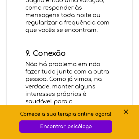
Sugira então uma solução,
como responder às
mensagens toda noite ou
regularizar a frequência com
que vocês se encontram.
9. Conexão
Não há problema em não
fazer
tudo
junto com a outra
pessoa. Como já vimos, na
verdade, manter alguns
interesses próprios é
saudável para o
relacionamento e para seu
Comece a sua terapia online agora!
bem-estar emocional.
Encontrar psicólogo
Mas você provavelmente
também deseja se sentir