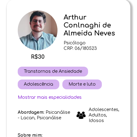
Arthur
Conlnaghi de
Almeida Neves
Psicólogo
CRP: 06/180523
R$30
Transtornos de Ansiedade
Adolescência
Morte e luto
Mostrar mais especialidades
Adolescentes,
Abordagem:
Psicanálise
Adultos,
- Lacan, Psicanálise
Idosos
Sobre mim: