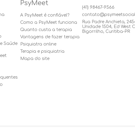
PsyMeet
(41) 98467-9566
na
contato@psymeetsocia
A PsyMeet é confiável?
Rua Padre Anchieta, 245
Como a PsyMeet funciona
Unidade 1504, Ed West C
Quanto custa a terapia
Bigorrilho, Curitiba-PR
o
Vantagens de fazer terapia
de Saúde
Psiquiatra online
Terapia e psiquiatria
eet
Mapa do site
equentes
so