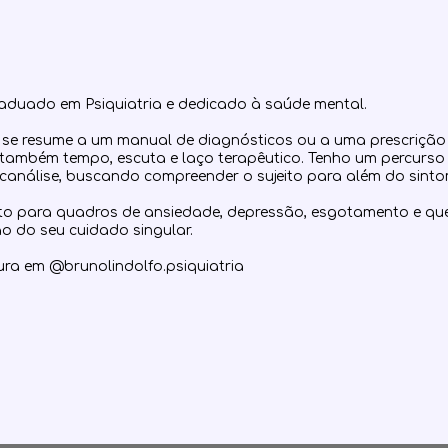
raduado em Psiquiatria e dedicado à saúde mental.
 se resume a um manual de diagnósticos ou a uma prescrição 
ge também tempo, escuta e laço terapêutico. Tenho um percurso 
análise, buscando compreender o sujeito para além do sinto
o para quadros de ansiedade, depressão, esgotamento e ques
o do seu cuidado singular.
tura em @brunolindolfo.psiquiatria