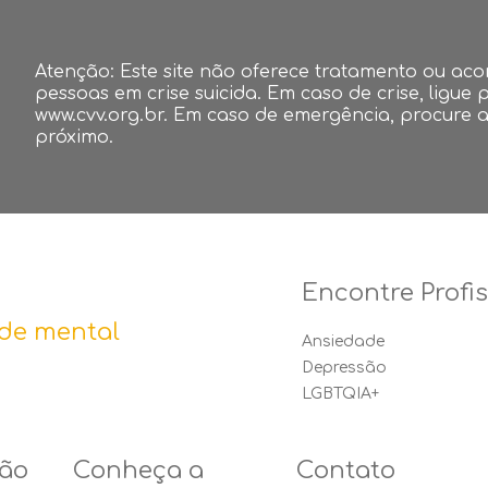
Atenção: Este site não oferece tratamento ou ac
pessoas em crise suicida. Em caso de crise, ligue p
www.cvv.org.br. Em caso de emergência, procure 
próximo.
Encontre Profi
de mental
Ansiedade
Depressão
LGBTQIA+
ão
Conheça a
Contato