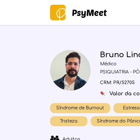
PsyMeet
Bruno Lin
Médico
PSIQUIATRIA - 
CRM: PR/52705
Valor da co
Síndrome de Burnout
Estress
Tristeza
Síndrome do Pânic
Adultos