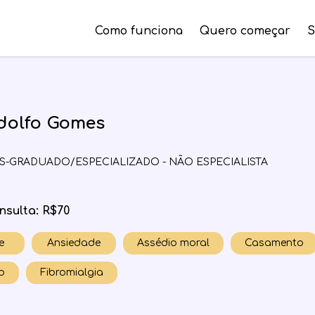
Como funciona
Quero começar
S
dolfo Gomes
PÓS-GRADUADO/ESPECIALIZADO - NÃO ESPECIALISTA
nsulta: R$70
e
Ansiedade
Assédio moral
Casamento
o
Fibromialgia