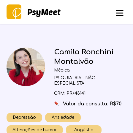
PsyMeet
Camila Ronchini
Montalvão
Médica
PSIQUIATRIA - NÃO
ESPECIALISTA
CRM: PR/43141
Valor da consulta: R$70
Depressão
Ansiedade
Alterações de humor
Angústia