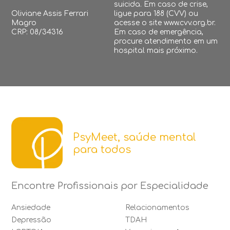
suicida. Em caso de crise,
Oliviane Assis Ferrari
ligue para 188 (CVV) ou
Magro
acesse o site www.cvv.org.br.
CRP: 08/34316
Em caso de emergência,
procure atendimento em um
hospital mais próximo.
PsyMeet, saúde mental
para todos
Encontre Profissionais por Especialidade
Ansiedade
Relacionamentos
Depressão
TDAH