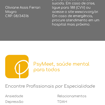
suicida. Em caso de crise,
Oliviane Assis Ferrari
ligue para 188 (CVV) ou
Magro
acesse o site www.cvv.org.br.
CRP: 08/34316
Em caso de emergência,
procure atendimento em um
hospital mais próximo.
PsyMeet, saúde mental
para todos
Encontre Profissionais por Especialidade
Ansiedade
Relacionamentos
Depressão
TDAH