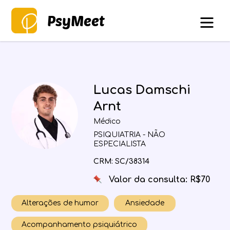
PsyMeet
Lucas Damschi
Arnt
Médico
PSIQUIATRIA - NÃO
ESPECIALISTA
CRM: SC/38314
Valor da consulta: R$70
Alterações de humor
Ansiedade
Acompanhamento psiquiátrico