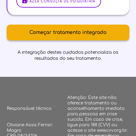
FAZER CONSULTA DE PSIQUIATRIA
Começar tratamento integrado
A integração destes cuidados potencializa os
resultados do seu tratamento.
Atenção: Este site não
oferece tratamento ou
Responsável técnico
aconselhamento imediato
para pessoas em crise
suicida. Em caso de crise,
Oliviane Assis Ferrari
ligue para 188 (CVV) ou
Magro
acesse o site www.cvv.org.br.
CRP: 08/34316
Em caso de emergência,