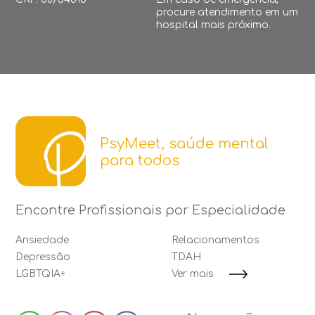
procure atendimento em um
hospital mais próximo.
PsyMeet, saúde mental
para todos
Encontre Profissionais por Especialidade
Ansiedade
Relacionamentos
Depressão
TDAH
LGBTQIA+
Ver mais