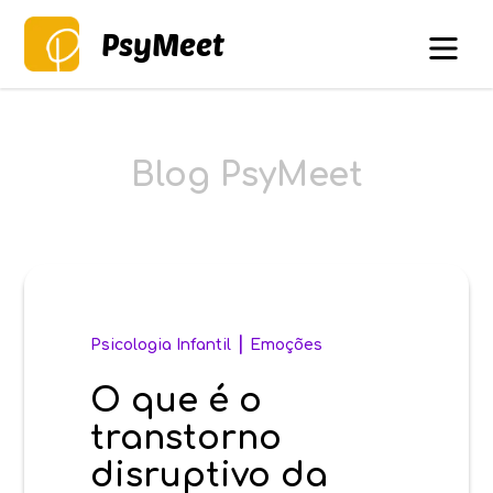
PsyMeet
Blog PsyMeet
|
Psicologia Infantil
Emoções
O que é o
transtorno
disruptivo da