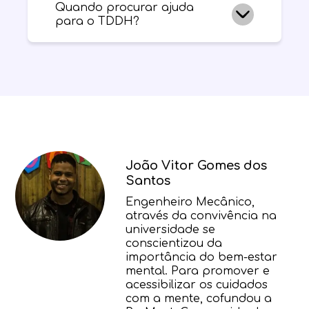
Quando procurar ajuda
comportamental (TCC) e treinamento
para o TDDH?
parental. Quando necessário, um
psiquiatra
pode prescrever medicação.
Procurar tratamento cedo ajuda a
Se a criança apresenta esses sintomas,
proteger as relações da criança.
comece marcando uma consulta com o
pediatra, que pode avaliá-la e
encaminhá-la a um profissional de
saúde mental. Como os sintomas limitam
a vida da criança, quanto antes o
tratamento, melhor.
João Vitor Gomes dos
Santos
Engenheiro Mecânico,
através da convivência na
universidade se
conscientizou da
importância do bem-estar
mental. Para promover e
acessibilizar os cuidados
com a mente, cofundou a