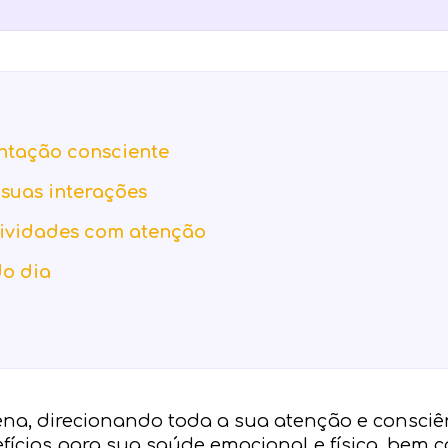
entação consciente
 suas interações
tividades com atenção
do dia
ena, direcionando toda a sua atenção e consciê
fícios para sua saúde emocional e física, bem 