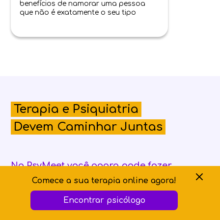
benefícios de namorar uma pessoa
que não é exatamente o seu tipo
Terapia e Psiquiatria
Devem Caminhar Juntas
Na PsyMeet você agora pode fazer
atendimentos psicológicos e psiquiátricos,
Comece a sua terapia online agora!
tendo acesso a um suporte completo de
Encontrar psicólogo
saúde mental!
A Psiquiatria e a Terapia funcionam como