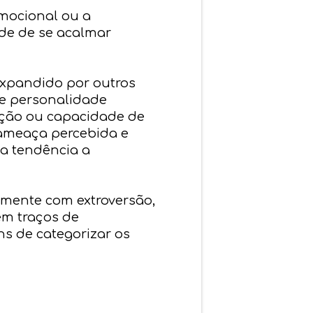
emocional ou a
ade de se acalmar
expandido por outros
de personalidade
ação ou capacidade de
à ameaça percebida e
 a tendência a
amente com extroversão,
em traços de
s de categorizar os