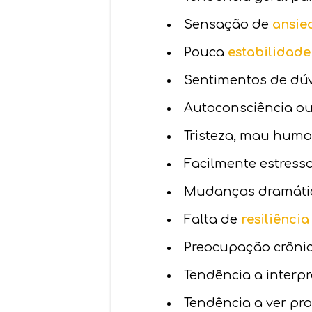
Sensação de
ansie
Pouca
estabilidad
Sentimentos de dúv
Autoconsciência ou
Tristeza, mau hum
Facilmente estress
Mudanças dramátic
Falta de
resiliência
Preocupação crônic
Tendência a interp
Tendência a ver p