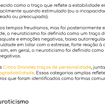
ecido como o traço que reflete a estabilidade 
 facilmente quando estimulado (ou a incapacid
eado ou preocupado).
os tempos freudianos, mas foi posteriormente 
de, o neuroticismo foi definido como um traço 
sajuste e emoções negativas, baixa autorregul
iculdade em lidar com o estresse, forte reação 
sim, em geral, o neuroticismo foi definido como
egativas.
os
Cinco Grandes traços de personalidade
, junt
agradabilidade
. Essas categorias amplas reflet
os que foram identificados como formas comun
uroticismo