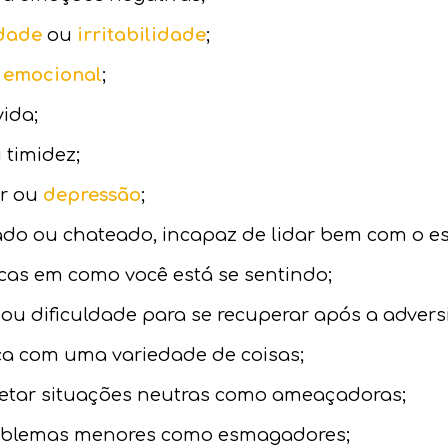
dade
ou
irritabilidade
;
e emocional
;
ida;
 timidez;
or ou
depressão
;
ado ou chateado, incapaz de lidar bem com o es
as em como você está se sentindo;
ou dificuldade para se recuperar após a advers
a com uma variedade de coisas;
retar situações neutras como ameaçadoras;
roblemas menores como esmagadores;