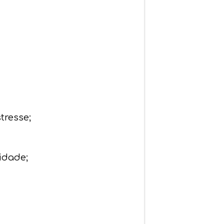
tresse;
idade;