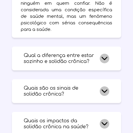
ninguém em quem confiar. Não é
considerada uma condição específica
de saúde mental, mas um fenômeno
psicológico com sérias consequências
para a saúde.
Qual a diferença entre estar
sozinho e solidão crônica?
Estar sozinho pode ser uma escolha
ativa e agradável, em que você
Quais são os sinais de
aproveita momentos consigo mesmo e
solidão crônica?
mantém conexões profundas com
outras pessoas. A solidão crônica é
involuntária: você quer se conectar com
O maior indicador é sentir que você não
um parceiro, amigo ou familiar, mas
tem nenhum relacionamento
Quais os impactos da
sente que não tem ninguém, por um
significativo com quem compartilhar
solidão crônica na saúde?
período prolongado.
seus problemas. Outros sinais incluem