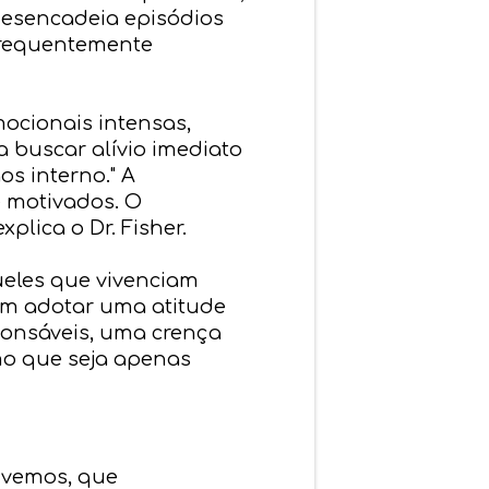
esencadeia episódios
 frequentemente
ocionais intensas,
 a buscar alívio imediato
os interno." A
 motivados. O
plica o Dr. Fisher.
ueles que vivenciam
m adotar uma atitude
onsáveis, ​​uma crença
mo que seja apenas
ivemos, que