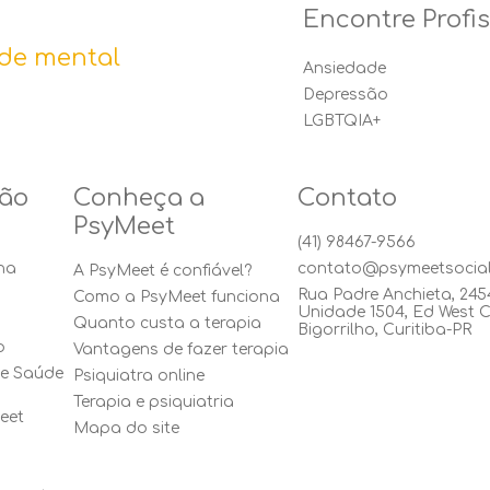
Encontre Profi
de mental
Ansiedade
Depressão
LGBTQIA+
ão
Conheça a
Contato
PsyMeet
(41) 98467-9566
na
contato@psymeetsocia
A PsyMeet é confiável?
Rua Padre Anchieta, 245
Como a PsyMeet funciona
Unidade 1504, Ed West C
Quanto custa a terapia
Bigorrilho, Curitiba-PR
o
Vantagens de fazer terapia
de Saúde
Psiquiatra online
Terapia e psiquiatria
eet
Mapa do site