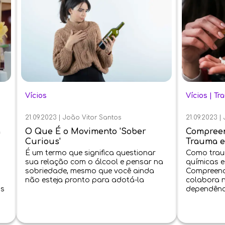
Vícios
Vícios
|
Tr
21.09.2023
|
João Vitor Santos
21.09.2023
|
a
O Que É o Movimento 'Sober
Compreen
Curious'
Trauma e
É um termo que significa questionar
Como trau
sua relação com o álcool e pensar na
químicas e
sobriedade, mesmo que você ainda
Compreend
não esteja pronto para adotá-la
colabora 
os
dependênc