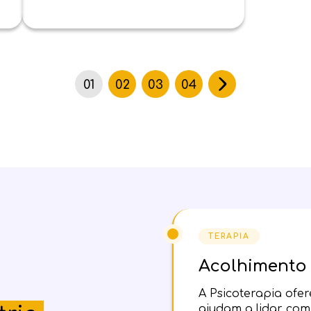
01
02
03
04
TERAPIA
Acolhimento
A Psicoterapia ofe
ajudam a lidar com