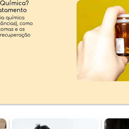
 Química?
ratamento
ia química
tâncias), como
ntomas e os
 recuperação