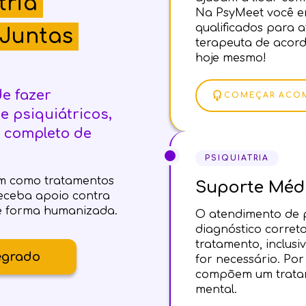
tria
Na PsyMeet você e
qualificados para 
Juntas
terapeuta de acor
hoje mesmo!
e fazer
COMEÇAR ACO
e psiquiátricos,
 completo de
PSIQUIATRIA
nam como tratamentos
Suporte Méd
receba apoio contra
e forma humanizada.
O atendimento de p
diagnóstico corret
tratamento, inclusi
egrado
for necessário. Por 
compõem um tratam
mental.