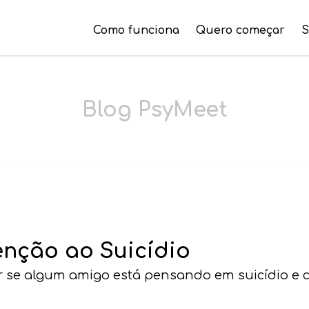
Como funciona
Quero começar
S
Blog PsyMeet
enção ao Suicídio
r se algum amigo está pensando em suicídio e 