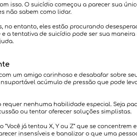
om isso. O suicídio começou a parecer sua úni
es não sabem como lidar.
vos, no entanto, eles estão procurando desespe
e e a tentativa de suicídio pode ser sua maneir
juda.
nte
 com um amigo carinhoso e desabafar sobre se
o insuportável acúmulo de pressão que pode lev
requer nenhuma habilidade especial. Seja paci
cussão ou tentar oferecer soluções simplistas.
o "Você já tentou X, Y ou Z" que se concentrem 
arecer insensíveis e banalizar o que uma pess