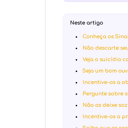
Neste artigo
Conheça os Sina
Não descarte se
Veja o suicídio 
Seja um bom ouv
Incentive-os a o
Pergunte sobre s
Não os deixe soz
Incentive-os a p