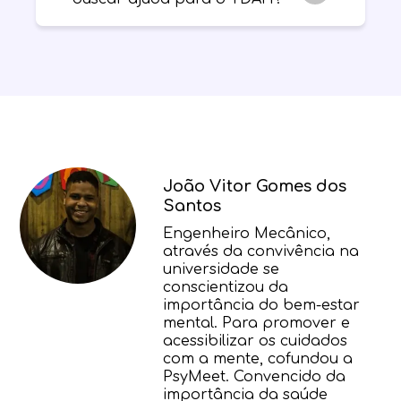
tempo sem que percebamos:
engarrafamentos, busca por
estacionamento, atrasos no elevador,
As estratégias de gerenciamento de
telefonemas, alertas de e-mail e
tempo ajudam no dia a dia, mas o TDAH
interrupções inesperadas. Reserve
pode exigir acompanhamento. Um
tempo extra para contabilizá-los.
psicólogo
trabalha estratégias
comportamentais e de organização, e
um
psiquiatra
pode avaliar o
diagnóstico e a necessidade de
João Vitor Gomes dos
tratamento. Você pode combinar as
Santos
duas frentes em
terapia e psiquiatria
para TDAH
.
Engenheiro Mecânico,
através da convivência na
universidade se
conscientizou da
importância do bem-estar
mental. Para promover e
acessibilizar os cuidados
com a mente, cofundou a
PsyMeet. Convencido da
importância da saúde