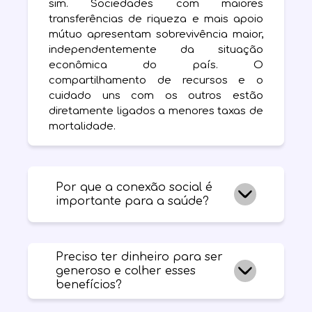
sim. Sociedades com maiores
transferências de riqueza e mais apoio
mútuo apresentam sobrevivência maior,
independentemente da situação
econômica do país. O
compartilhamento de recursos e o
cuidado uns com os outros estão
diretamente ligados a menores taxas de
mortalidade.
Por que a conexão social é
importante para a saúde?
A conexão social é necessária tanto
para o bem-estar emocional quanto
Preciso ter dinheiro para ser
generoso e colher esses
para a sobrevivência física. Pesquisas
benefícios?
mostram que as taxas de mortalidade
são 25% maiores entre pessoas