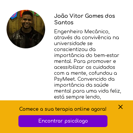
melhora com repouso e pode piorar
com esforço físico ou mental,
João Vitor Gomes dos
acompanhada de sintomas como dores
Santos
musculares e dificuldade de
concentração.
Engenheiro Mecânico,
através da convivência na
universidade se
conscientizou da
importância do bem-estar
mental. Para promover e
acessibilizar os cuidados
com a mente, cofundou a
PsyMeet. Convencido da
importância da saúde
mental para uma vida feliz,
está sempre lendo,
assistindo e ouvindo sobre o
tema. Instagram
Comece a sua terapia online agora!
@dosantosjv
Encontrar psicólogo