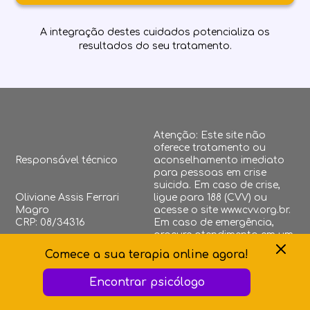
A integração destes cuidados potencializa os
resultados do seu tratamento.
Atenção: Este site não
oferece tratamento ou
Responsável técnico
aconselhamento imediato
para pessoas em crise
suicida. Em caso de crise,
Oliviane Assis Ferrari
ligue para 188 (CVV) ou
Magro
acesse o site www.cvv.org.br.
CRP: 08/34316
Em caso de emergência,
procure atendimento em um
hospital mais próximo.
Comece a sua terapia online agora!
Encontrar psicólogo