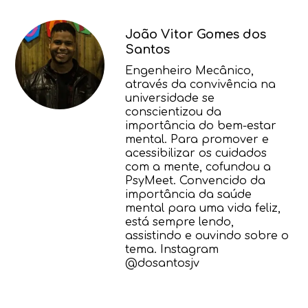
programas de saúde pública. Entender
temas como conformidade, por
João Vitor Gomes dos
exemplo, explica por que adolescentes
Santos
se esforçam tanto para se encaixar no
grupo, às vezes em prejuízo do próprio
Engenheiro Mecânico,
bem-estar.
através da convivência na
universidade se
conscientizou da
importância do bem-estar
mental. Para promover e
acessibilizar os cuidados
com a mente, cofundou a
PsyMeet. Convencido da
importância da saúde
mental para uma vida feliz,
está sempre lendo,
assistindo e ouvindo sobre o
tema. Instagram
@dosantosjv