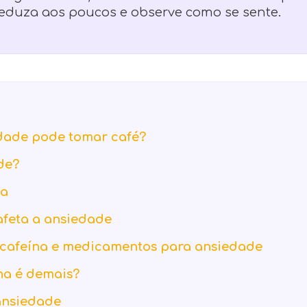
reduza aos poucos e observe como se sente.
dade pode tomar café?
de?
na
afeta a ansiedade
e cafeína e medicamentos para ansiedade
na é demais?
ansiedade