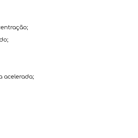
centração;
do;
a acelerada;