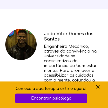
casos o médico pode avaliar opções de
comportamental (TCC) é uma das
medicação. Não é preciso esperar tudo
abordagens mais usadas para a
piorar para buscar apoio.
ansiedade social, ajudando a identificar
e mudar os pensamentos negativos que
alimentam o quadro. Você pode receber
esse encaminhamento e também
João Vitor Gomes dos
combinar a
terapia
com outras
Santos
estratégias, sempre sob avaliação de
um profissional.
Engenheiro Mecânico,
através da convivência na
universidade se
conscientizou da
importância do bem-estar
mental. Para promover e
acessibilizar os cuidados
com a mente, cofundou a
PsyMeet. Convencido da
Comece a sua terapia online agora!
importância da saúde
mental para uma vida feliz,
Encontrar psicólogo
está sempre lendo,
assistindo e ouvindo sobre o