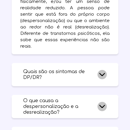
fisicamente, e/ou ter um senso de
realidade reduzido. A pessoa pode
sentir que está fora do próprio corpo
(despersonalização) ou que o ambiente
ao redor não é real (desrealização).
Diferente de transtornos psicóticos, ela
sabe que essas experiências não são
reais.
Quais são os sintomas de
DP/DR?
Na despersonalização, a pessoa se
sente separada de si mesma, robótica,
O que causa a
despersonalização e a
entorpecida ou como se assistisse à
desrealização?
própria vida de fora. Na desrealização, o
ambiente parece distorcido, embaçado,
irreal, como se houvesse um véu ou uma
É comum haver histórico de
traumas
,