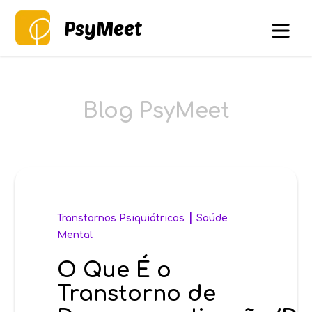
PsyMeet
Blog PsyMeet
|
Transtornos Psiquiátricos
Saúde
Mental
O Que É o
Transtorno de