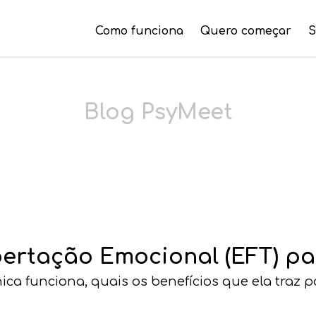
Como funciona
Quero começar
S
Blog PsyMeet
bertação Emocional (EFT) p
ca funciona, quais os benefícios que ela traz p