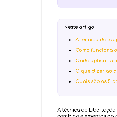
Neste artigo
A técnica de ta
Como funciona o
Onde aplicar a t
O que dizer ao a
Quais são os 5 p
A técnica de Libertação 
combina elementos da ps