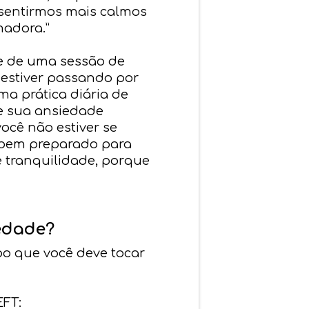
 sentirmos mais calmos
madora.”
e de uma sessão de
estiver passando por
 prática diária de
e sua ansiedade
ocê não estiver se
s bem preparado para
 tranquilidade, porque
iedade?
po que você deve tocar
EFT: