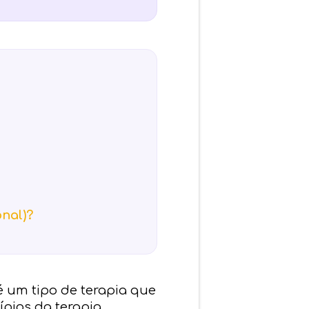
nal)?
 é um tipo de terapia que
ípios da terapia