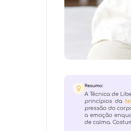
Resumo:
A Técnica de Li
princípios da
t
pressão do corpo
a emoção enqua
de calma. Costum