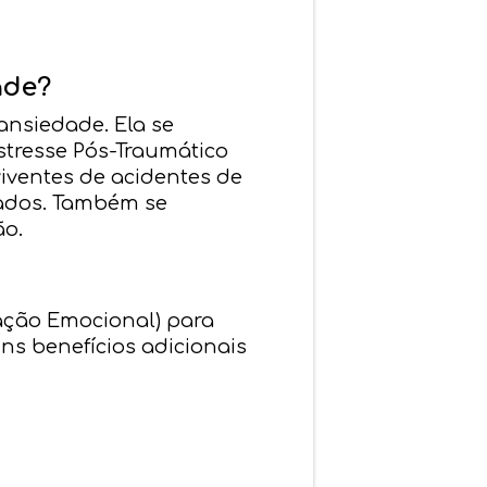
ade?
ansiedade. Ela se
stresse Pós-Traumático
viventes de acidentes de
izados. Também se
ão.
tação Emocional) para
ns benefícios adicionais